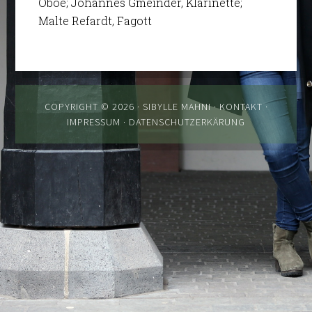
Oboe; Johannes Gmeinder, Klarinette;
Malte Refardt, Fagott
COPYRIGHT © 2026 · SIBYLLE MAHNI ·
KONTAKT
·
IMPRESSUM
·
DATENSCHUTZERKÄRUNG